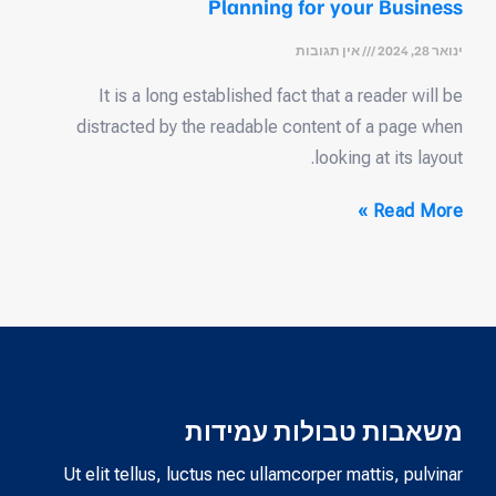
Planning for your Business
ינואר 28, 2024
אין תגובות
It is a long established fact that a reader will be
distracted by the readable content of a page when
looking at its layout.
Read More »
משאבות טבולות עמידות
Ut elit tellus, luctus nec ullamcorper mattis, pulvinar